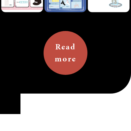
Read
more