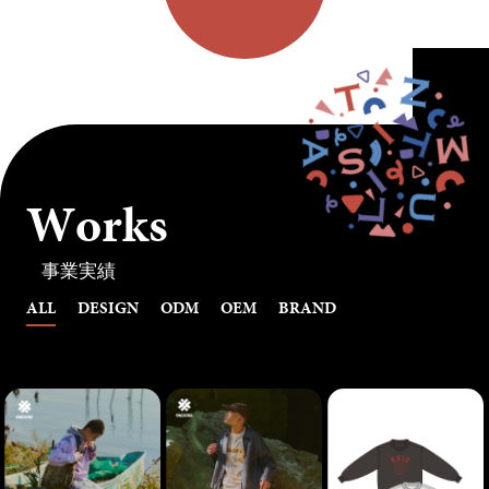
W
o
r
k
s
事業実績
ALL
DESIGN
ODM
OEM
BRAND