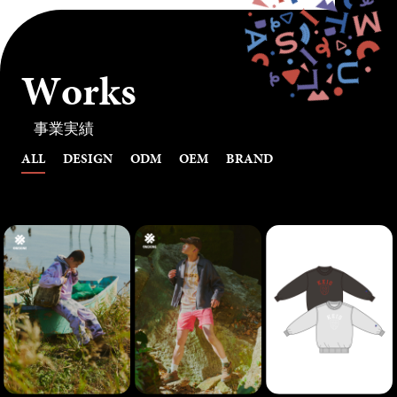
W
o
r
k
s
事業実績
ALL
DESIGN
ODM
OEM
BRAND