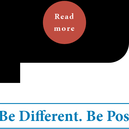
Read
more
Be Different.
Be Posi