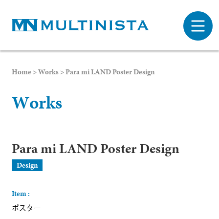
Home
>
Works
>
Para mi LAND Poster Design
W
o
r
k
s
Para mi LAND Poster Design
Design
Item :
ポスター