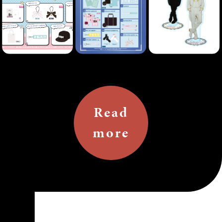
Read
more