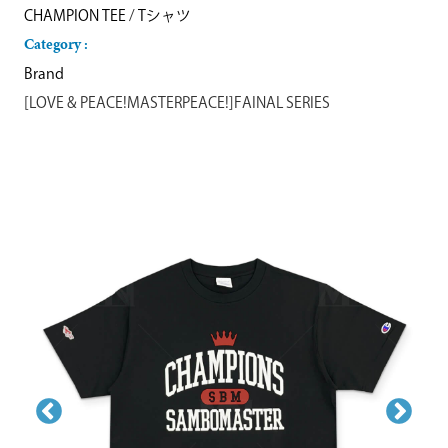
CHAMPION TEE
/
Tシャツ
Category :
Brand
[LOVE & PEACE!MASTERPEACE!]FAINAL SERIES