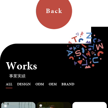
Back
W
o
r
k
s
事業実績
ALL
DESIGN
ODM
OEM
BRAND