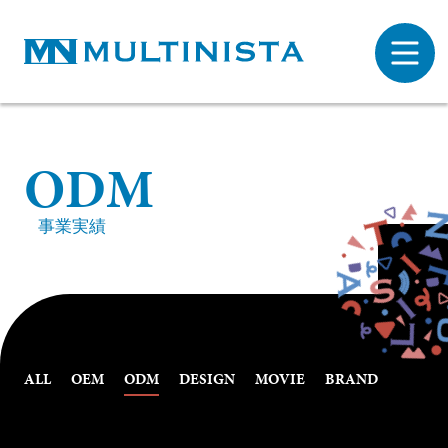
O
D
M
事業実績
ALL
OEM
ODM
DESIGN
MOVIE
BRAND