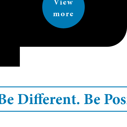
View
more
Be Different.
Be Posi