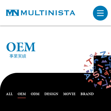
O
E
M
事業実績
ALL
OEM
ODM
DESIGN
MOVIE
BRAND