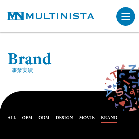
B
r
a
n
d
事業実績
ALL
OEM
ODM
DESIGN
MOVIE
BRAND