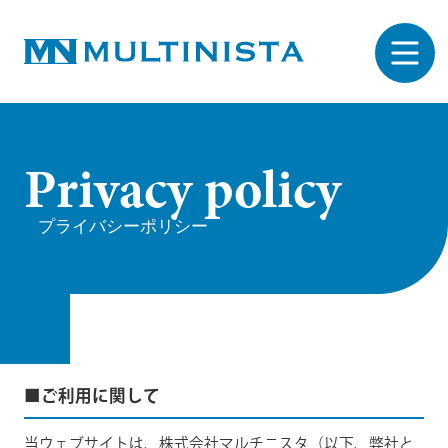
P
r
i
v
a
c
y
p
o
l
i
c
y
プライバシーポリシー
■ご利用に関して
当ウェブサイトは、株式会社マルチニスタ（以下、弊社と