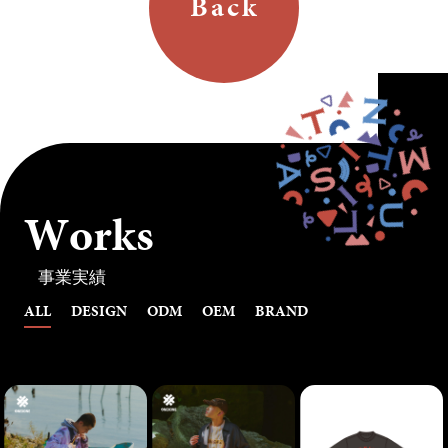
Back
W
o
r
k
s
事業実績
ALL
DESIGN
ODM
OEM
BRAND