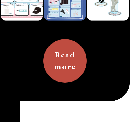
Read
more