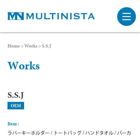
Home
>
Works
>
S.S.J
W
o
r
k
s
S.S.J
OEM
Item :
ラバーキーホルダー
/
トートバッグ
/
ハンドタオル
/
パーカ