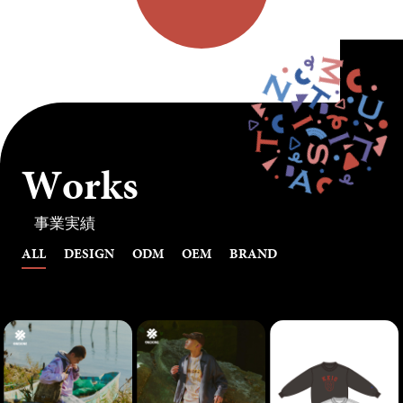
W
o
r
k
s
事業実績
ALL
DESIGN
ODM
OEM
BRAND