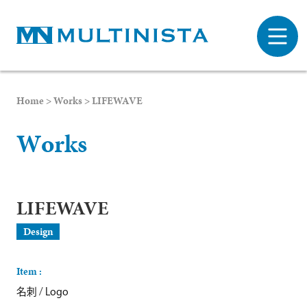
Home
>
Works
>
LIFEWAVE
W
o
r
k
s
LIFEWAVE
Design
Item :
名刺
/
Logo