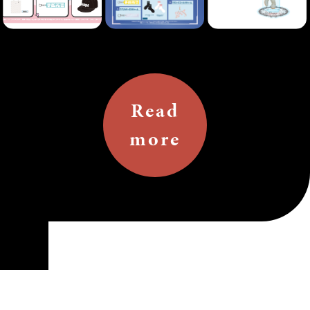
Read
more