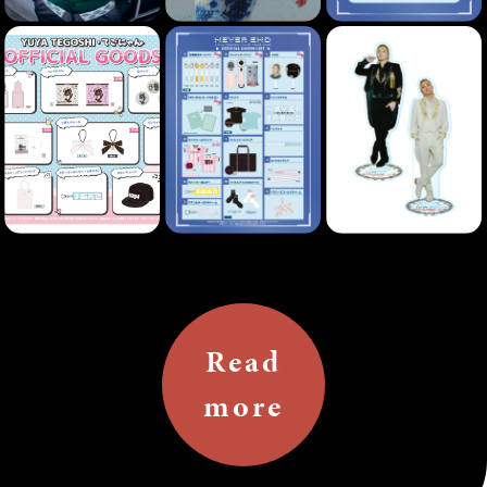
Read
more