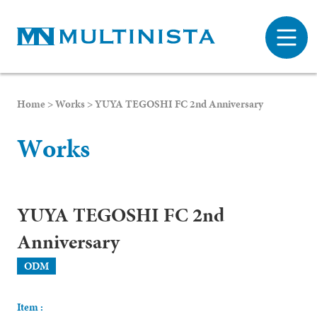
Home
>
Works
>
YUYA TEGOSHI FC 2nd Anniversary
W
o
r
k
s
YUYA TEGOSHI FC 2nd
Anniversary
ODM
Item :