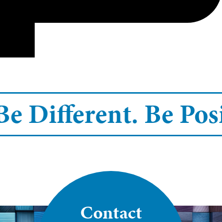
Be Different.
Be Posi
Contact