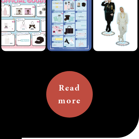
Read
more