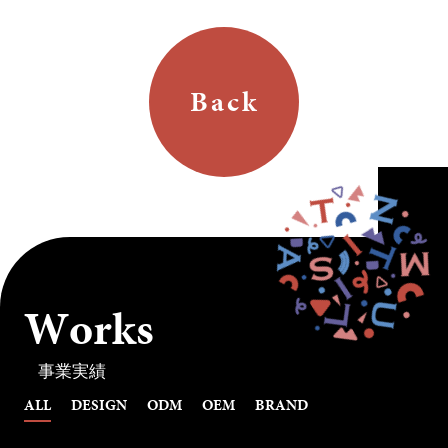
Back
W
o
r
k
s
事業実績
ALL
DESIGN
ODM
OEM
BRAND