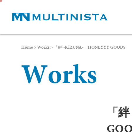
Home
>
Works
>
「絆 -KIZUNA-」HONEYYY GOODS
W
o
r
k
s
「絆 
GOO