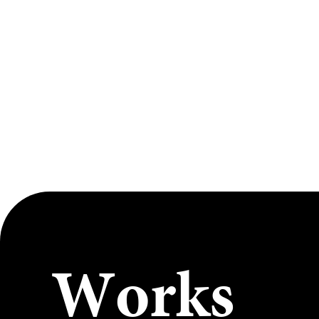
W
o
r
k
s