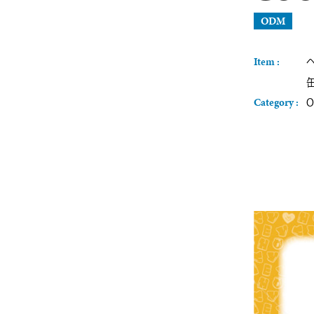
ODM
Item :
Category :