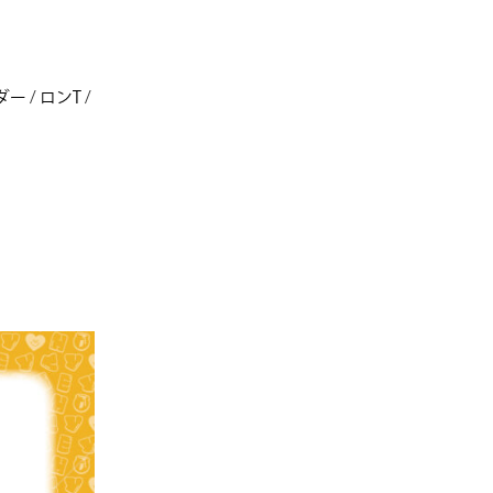
ダー
/
ロンT
/