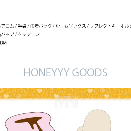
ヘアゴム
/
手袋
/
巾着バッグ
/
ルームソックス
/
リフレクトキーホル
缶バッジ
/
クッション
ODM
HONEYYY GOODS