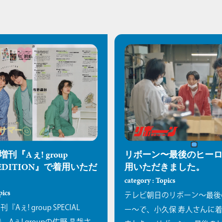
増刊『Aぇ! group
リボーン〜最後のヒー
L EDITION』で着用いただ
用いただきました。
。
category : Topics
pics
テレビ朝日のリボーン〜最後
『Aぇ! group SPECIAL
ー〜で、小久保 寿人さんに
で、Aぇ! groupの佐野 晶哉さ