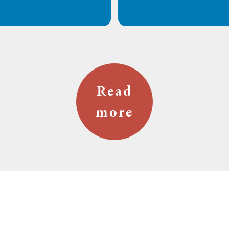
Read
more