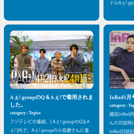
ドルAぇ! 
Aぇ! groupのQ＆Aぇ!で着用されま
InRed
した。
category : To
category : Topics
雑誌InRe
フジテレビの番組、[ Aぇ! groupのQ＆A
んの対談時
ぇ! ]内で、Aぇ! groupの小島健さんに着
InRed
対談記