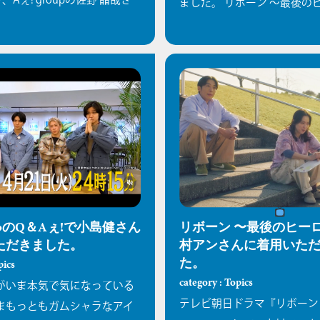
ました。
リボーン 〜最後の
oupのQ＆Aぇ!で小島健さん
リボーン 〜最後のヒー
ただきました。
村アンさんに着用いた
た。
pics
category : Topics
がいま本気で気になっている
テレビ朝日ドラマ『リボーン
まもっともガムシャラなアイ