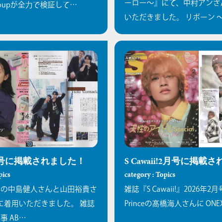
ーロー〜』にて、中村アンさ
groupが全力で検証して…
いただきました。
リボーン 
5月号に掲載されました！
S Cawaii!2月号に掲載
pics
category : Topics
d内の中島健人さんと山田裕貴さ
雑誌『S Cawaii!』2026年2月
に着用いただきました。
雑誌
Princeの髙橋海人さんに ONE
事 AB…