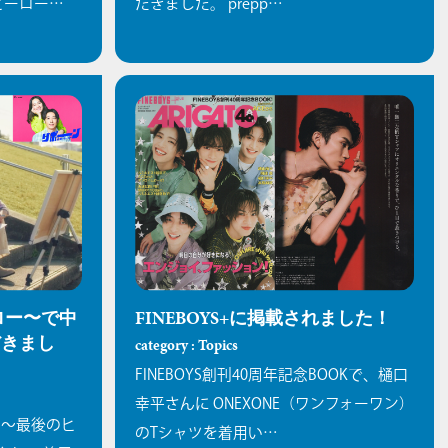
ヒーロー…
だきました。 prepp…
ロー〜で中
FINEBOYS+に掲載されました！
だきまし
category : Topics
FINEBOYS創刊40周年記念BOOKで、樋口
幸平さんに ONEXONE（ワンフォーワン）
 〜最後のヒ
のTシャツを着用い…