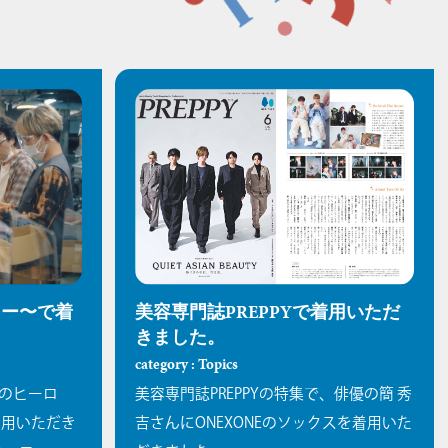
ロー〜で着
美容専門誌PREPPYで着用いただ
きました。
category : Topics
のヒーロ
美容専門誌PREPPYの特集で、俳優の簡 秀
着用いただき
吉さんにONEXONEのソックスを着用いた