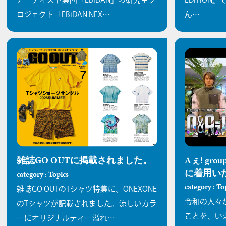
ロジェクト「EBiDAN NEX…
ん…
雑誌GO OUTに掲載されました。
Aぇ! gr
に着用い
category : Topics
category : To
雑誌GO OUTのTシャツ特集に、ONEXONE
令和の人々
のTシャツが記載されました。涼しいカラ
ことを、い
ーにオリジナルティー溢れ…