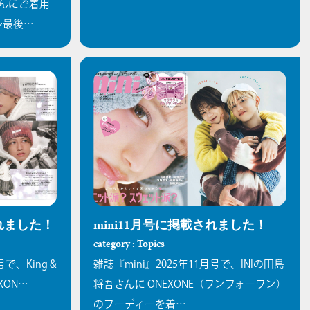
んにご着用
〜最後…
されました！
mini11月号に掲載されました！
category : Topics
号で、King &
雑誌『mini』2025年11月号で、INIの田島
XON…
将吾さんに ONEXONE（ワンフォーワン）
のフーディーを着…