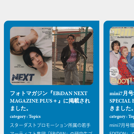
フォトマガジン『EBiDAN NEXT
mini7月号
MAGAZINE PLUS＋』に掲載され
SPECIA
ました。
きました
category : Topics
category : To
スターダストプロモーション所属の若手
mini7月号増刊
アーティスト集団「EBiDAN」の研究生プ
EDITION』