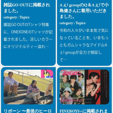
雑誌GO OUTに掲載され
Aぇ! groupのQ＆Aぇ!で小
ました。
島健さんに着用いただき
ました。
category : Topics
category : Topics
雑誌GO OUTのTシャツ特集
令和の人々がいま本気で気に
に、ONEXONEのTシャツが記
なっていることを、いまもっ
載されました。涼しいカラー
ともガムシャラなアイドルA
にオリジナルティー溢れ…
ぇ! groupが全力で検証し
て…
リボーン 〜最後のヒーロ
FINEBOYS+に掲載されま