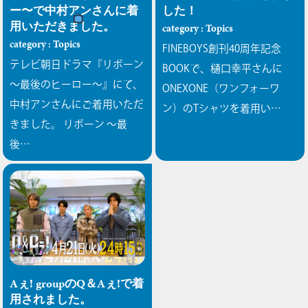
ー〜で中村アンさんに着
した！
用いただきました。
category : Topics
category : Topics
FINEBOYS創刊40周年記念
テレビ朝日ドラマ『リボーン
BOOKで、樋口幸平さんに
〜最後のヒーロー〜』にて、
ONEXONE（ワンフォーワ
中村アンさんにご着用いただ
ン）のTシャツを着用い…
きました。
リボーン 〜最
後…
Aぇ! groupのQ＆Aぇ!で着
用されました。