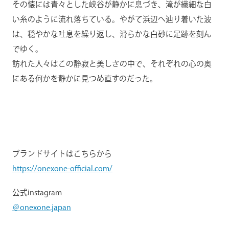
その懐には青々とした峡谷が静かに息づき、滝が繊細な白
い糸のように流れ落ちている。やがて浜辺へ辿り着いた波
は、穏やかな吐息を繰り返し、滑らかな白砂に足跡を刻ん
でゆく。
訪れた人々はこの静寂と美しさの中で、それぞれの心の奥
にある何かを静かに見つめ直すのだった。
ブランドサイトはこちらから
https://onexone-official.com/
公式instagram
＠onexone.japan