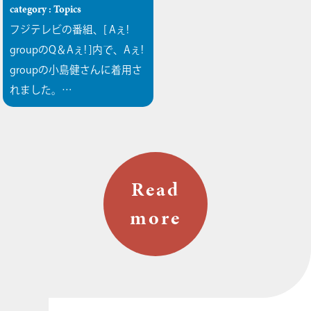
category : Topics
フジテレビの番組、[ Aぇ!
groupのQ＆Aぇ! ]内で、Aぇ!
groupの小島健さんに着用さ
れました。…
Read
more