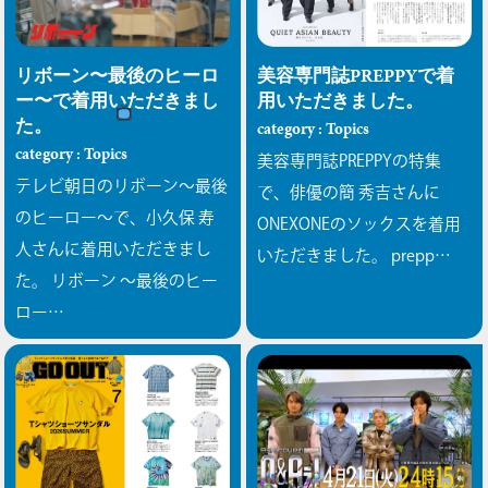
リボーン〜最後のヒーロ
美容専門誌PREPPYで着
ー〜で着用いただきまし
用いただきました。
た。
category : Topics
category : Topics
美容専門誌PREPPYの特集
テレビ朝日のリボーン〜最後
で、俳優の簡 秀吉さんに
のヒーロー〜で、小久保 寿
ONEXONEのソックスを着用
人さんに着用いただきまし
いただきました。 prepp…
た。
リボーン 〜最後のヒー
ロー…