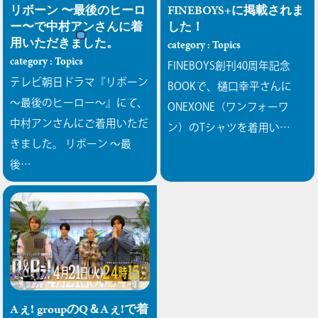
リボーン 〜最後のヒーロ
FINEBOYS+に掲載されま
ー〜で中村アンさんに着
した！
用いただきました。
category : Topics
category : Topics
FINEBOYS創刊40周年記念
テレビ朝日ドラマ『リボーン
BOOKで、樋口幸平さんに
〜最後のヒーロー〜』にて、
ONEXONE（ワンフォーワ
中村アンさんにご着用いただ
ン）のTシャツを着用い…
きました。
リボーン 〜最
後…
Aぇ! groupのQ＆Aぇ!で着