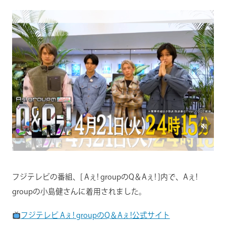
フジテレビの番組、[ Aぇ! groupのQ＆Aぇ! ]内で、Aぇ!
groupの小島健さんに着用されました。
フジテレビ Aぇ! groupのQ＆Aぇ!公式サイト