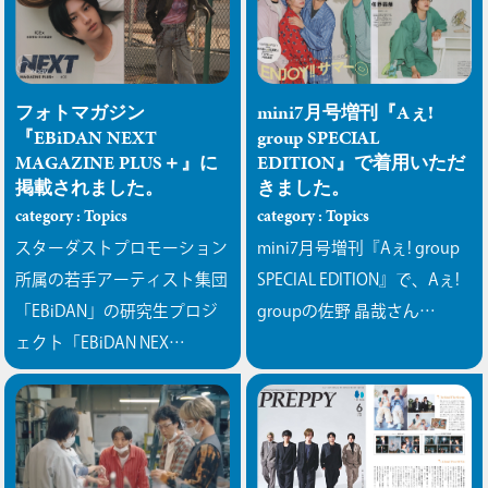
フォトマガジン
mini7月号増刊『Aぇ!
『EBiDAN NEXT
group SPECIAL
MAGAZINE PLUS＋』に
EDITION』で着用いただ
掲載されました。
きました。
category : Topics
category : Topics
スターダストプロモーション
mini7月号増刊『Aぇ! group
所属の若手アーティスト集団
SPECIAL EDITION』で、Aぇ!
「EBiDAN」の研究生プロジ
groupの佐野 晶哉さん…
ェクト「EBiDAN NEX…