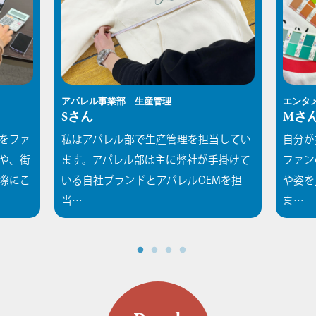
アパレル事業部 生産管理
エンタ
Sさん
Mさ
をファ
私はアパレル部で生産管理を担当してい
自分が
や、街
ます。アパレル部は主に弊社が手掛けて
ファン
際にこ
いる自社ブランドとアパレルOEMを担
や姿を
当…
ま…