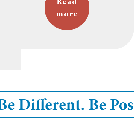
Read
more
e Different.
Be Posit