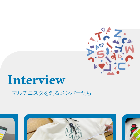
I
n
t
e
r
v
i
e
w
マルチニスタを創るメンバーたち