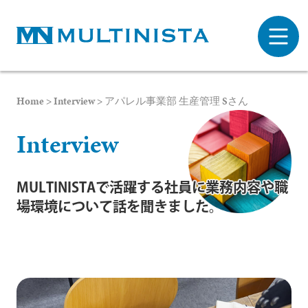
Home
>
Interview
>
アパレル事業部 生産管理 Sさん
I
n
t
e
r
v
i
e
w
MULTINISTAで活躍する社員に業務内容や職
場環境について話を聞きました。