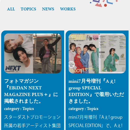
ALL
TOPICS
NEWS
WORKS
フォトマガジン
mini7月号増刊『Aぇ!
『EBiDAN NEXT
group SPECIAL
MAGAZINE PLUS＋』に
EDITION』で着用いただ
掲載されました。
きました。
category : Topics
category : Topics
スターダストプロモーション
mini7月号増刊『Aぇ! group
所属の若手アーティスト集団
SPECIAL EDITION』で、Aぇ!