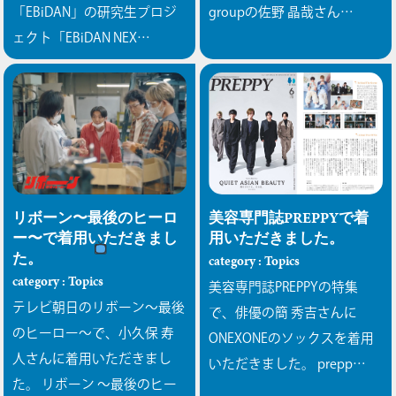
「EBiDAN」の研究生プロジ
groupの佐野 晶哉さん…
ェクト「EBiDAN NEX…
リボーン〜最後のヒーロ
美容専門誌PREPPYで着
ー〜で着用いただきまし
用いただきました。
た。
category : Topics
category : Topics
美容専門誌PREPPYの特集
テレビ朝日のリボーン〜最後
で、俳優の簡 秀吉さんに
のヒーロー〜で、小久保 寿
ONEXONEのソックスを着用
人さんに着用いただきまし
いただきました。 prepp…
た。
リボーン 〜最後のヒー