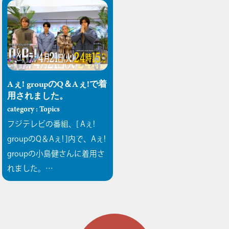
Aぇ! groupのQ＆Aぇ!で着
用されました。
category : Topics
フジテレビの番組、[ Aぇ!
groupのQ＆Aぇ! ]内で、Aぇ!
groupの小島健さんに着用さ
れました。…