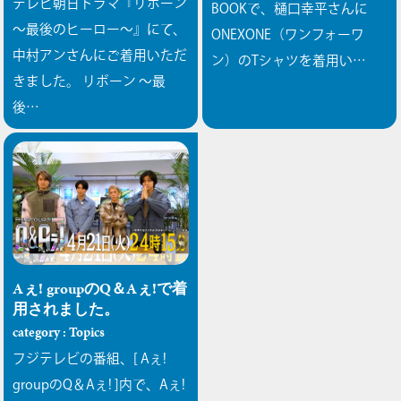
テレビ朝日ドラマ『リボーン
BOOKで、樋口幸平さんに
〜最後のヒーロー〜』にて、
ONEXONE（ワンフォーワ
中村アンさんにご着用いただ
ン）のTシャツを着用い…
きました。
リボーン 〜最
後…
Aぇ! groupのQ＆Aぇ!で着
用されました。
category : Topics
フジテレビの番組、[ Aぇ!
groupのQ＆Aぇ! ]内で、Aぇ!