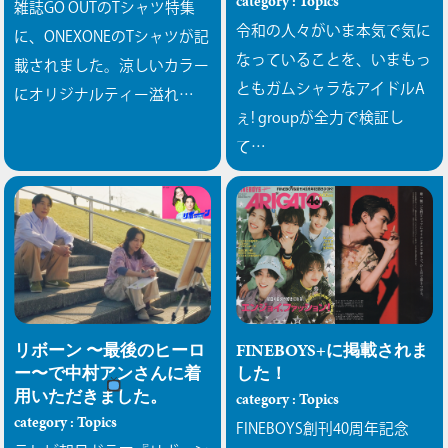
category : Topics
雑誌GO OUTのTシャツ特集
令和の人々がいま本気で気に
に、ONEXONEのTシャツが記
なっていることを、いまもっ
載されました。涼しいカラー
ともガムシャラなアイドルA
にオリジナルティー溢れ…
ぇ! groupが全力で検証し
て…
リボーン 〜最後のヒーロ
FINEBOYS+に掲載されま
ー〜で中村アンさんに着
した！
用いただきました。
category : Topics
category : Topics
FINEBOYS創刊40周年記念