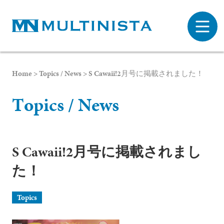
Home
>
Topics / News
>
S Cawaii!2月号に掲載されました！
T
o
p
i
c
s
/
N
e
w
s
S Cawaii!2月号に掲載されまし
た！
プライバシーポリシー
Topics