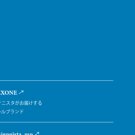
EXONE
チニスタがお届けする
レルブランド
ignnista_mn