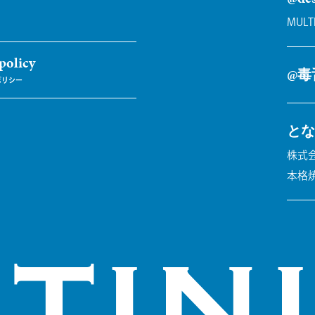
MULT
policy
@毒
とな
株式会
本格