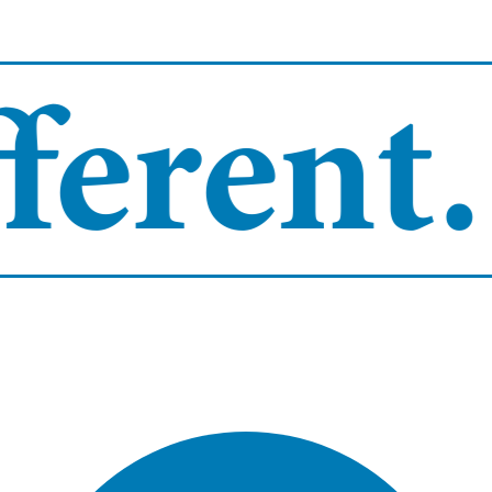
erent.
B