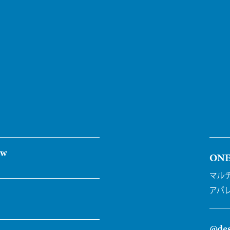
ew
ON
マル
アパ
@des