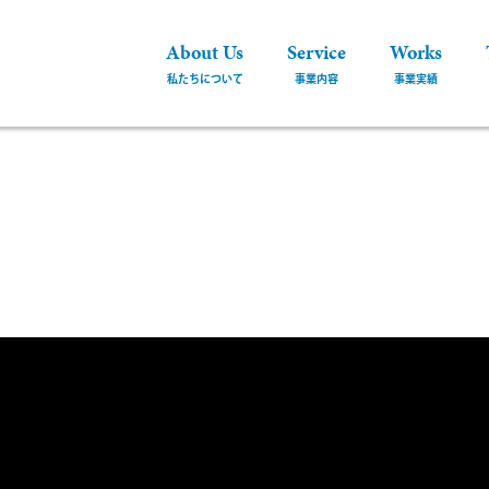
About Us
Service
Works