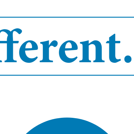
erent.