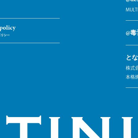
MULT
policy
@毒
とな
株式会
本格