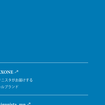
EXONE
チニスタがお届けする
レルブランド
ignnista_mn