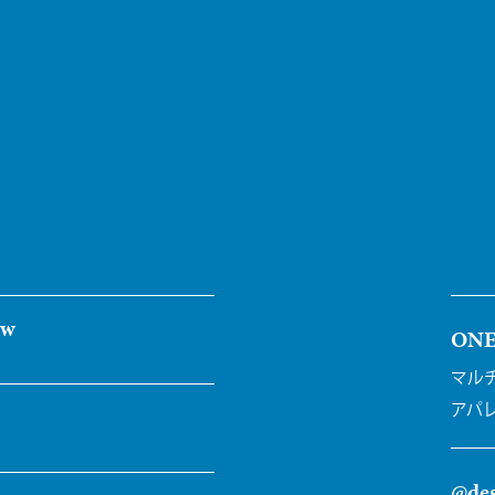
ew
ON
マル
アパ
@des