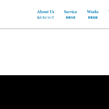
About Us
Service
Works