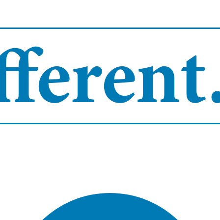
erent.