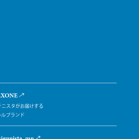
EXONE
チニスタがお届けする
レルブランド
ignnista_mn