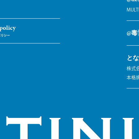
MULT
policy
@毒
とな
株式会
本格