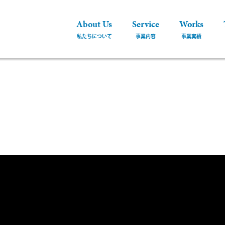
About Us
Service
Works