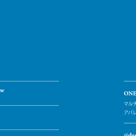
ew
ON
マル
アパ
@des