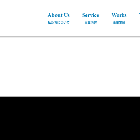
About Us
Service
Works