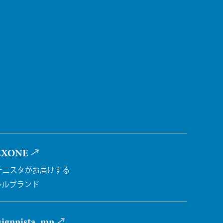
EXONE
チニスタがお届けする
レルブランド
ignnista_mn