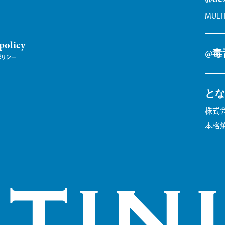
MULT
policy
@毒
とな
株式会
本格