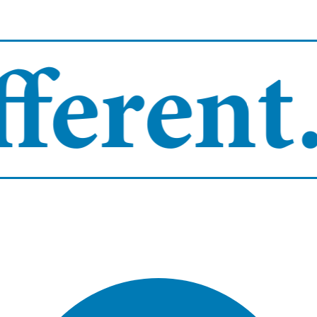
erent.