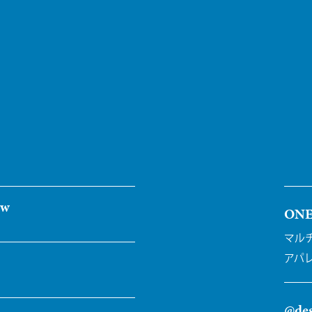
ew
ON
マル
アパ
@des